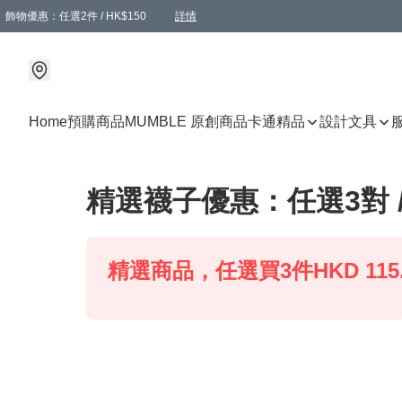
飾物優惠：任選2件 / HK$150
詳情
髮飾優惠：任選2件 / HK$100
精選襪子優惠：任選3對 / HK$115
滿額免運：本地訂單滿港幣350元可享免運費優惠
詳情
詳情
Home
預購商品
MUMBLE 原創商品
卡通精品
設計文具
精選襪子優惠：任選3對 / 
精選商品，任選買3件HKD 115.0