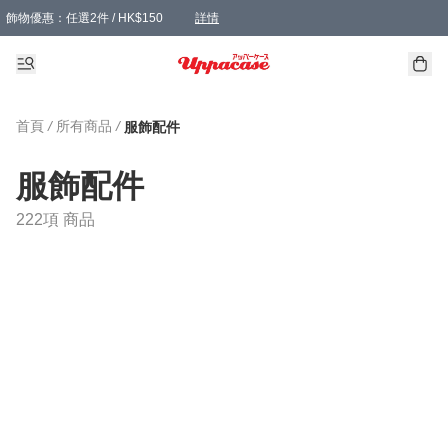
飾物優惠：任選2件 / HK$150
詳情
髮飾優惠：任選2件 / HK$100
精選襪子優惠：任選3對 / HK$115
滿額免運：本地訂單滿港幣350元可享免運費優惠
詳情
詳情
首頁
/
所有商品
/
服飾配件
服飾配件
222項 商品