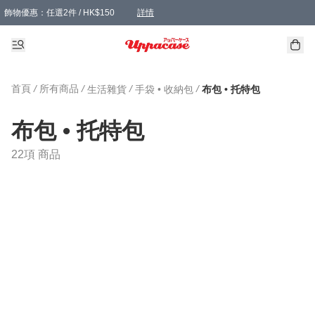
飾物優惠：任選2件 / HK$150
詳情
髮飾優惠：任選2件 / HK$100
精選襪子優惠：任選3對 / HK$115
滿額免運：本地訂單滿港幣350元可享免運費優惠
詳情
詳情
首頁
/
所有商品
/
/
/
生活雜貨
手袋 • 收納包
布包 • 托特包
布包 • 托特包
22項 商品