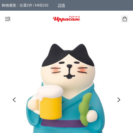
飾物優惠：任選2件 / HK$150
詳情
髮飾優惠：任選2件 / HK$100
精選襪子優惠：任選3對 / HK$115
滿額免運：本地訂單滿港幣350元可享免運費優惠
詳情
詳情