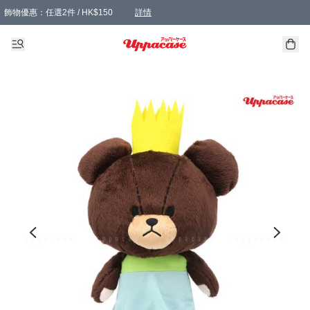
飾物優惠：任選2件 / HK$150
詳情
髮飾優惠：任選2件 / HK$100
精選襪子優惠：任選3對 / HK$115
滿額免運：本地訂單滿港幣350元可享免運費優惠
詳情
詳情