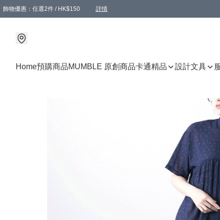
飾物優惠：任選2件 / HK$150
詳情
髮飾優惠：任選2件 / HK$100
精選襪子優惠：任選3對 / HK$115
滿額免運：本地訂單滿港幣350元可享免運費優惠
詳情
詳情
Home
預購商品
MUMBLE 原創商品
卡通精品
設計文具