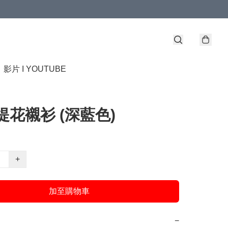
】
影片 I YOUTUBE
- 提花襯衫 (深藍色)
+
加至購物車
−