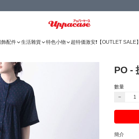
服飾配件
生活雜貨
特色小物
超特価激安❗【OUTLET SALE
PO 
數量
−
簡介