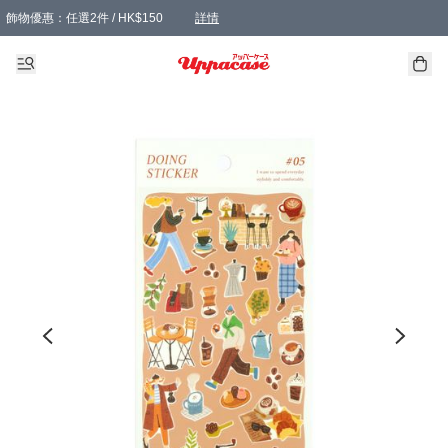
飾物優惠：任選2件 / HK$150
詳情
髮飾優惠：任選2件 / HK$100
精選襪子優惠：任選3對 / HK$115
滿額免運：本地訂單滿港幣350元可享免運費優惠
詳情
詳情