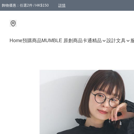
飾物優惠：任選2件 / HK$150
詳情
髮飾優惠：任選2件 / HK$100
精選襪子優惠：任選3對 / HK$115
滿額免運：本地訂單滿港幣350元可享免運費優惠
詳情
詳情
Home
預購商品
MUMBLE 原創商品
卡通精品
設計文具