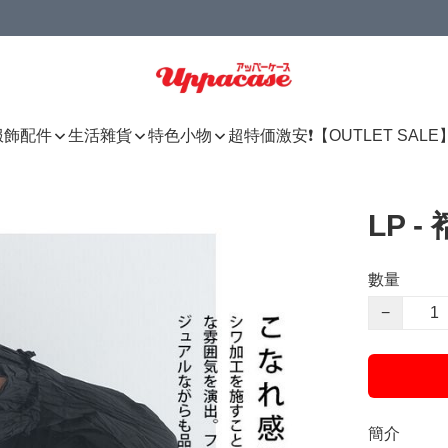
服飾配件
生活雜貨
特色小物
超特価激安❗【OUTLET SALE
LP 
數量
−
簡介