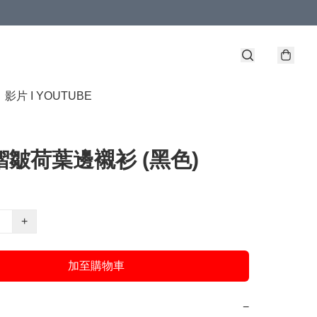
】
影片 I YOUTUBE
- 褶皺荷葉邊襯衫 (黑色)
+
加至購物車
−