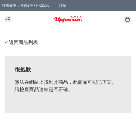
飾物優惠：任選2件 / HK$150
詳情
髮飾優惠：任選2件 / HK$100
精選襪子優惠：任選3對 / HK$115
滿額免運：本地訂單滿港幣350元可享免運費優惠
詳情
詳情
< 返回商品列表
很抱歉
無法在網站上找到此商品，此商品可能已下架。
請檢查商品連結是否正確。