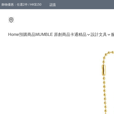
飾物優惠：任選2件 / HK$150
詳情
髮飾優惠：任選2件 / HK$100
精選襪子優惠：任選3對 / HK$115
滿額免運：本地訂單滿港幣350元可享免運費優惠
詳情
詳情
Home
預購商品
MUMBLE 原創商品
卡通精品
設計文具