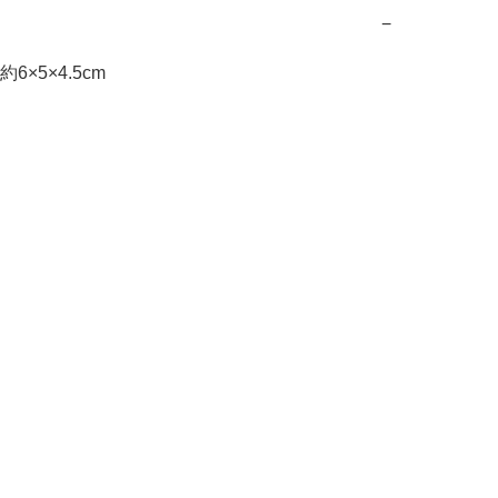
−
6×5×4.5cm