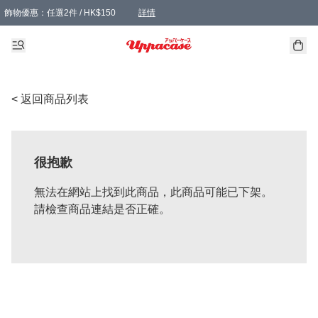
飾物優惠：任選2件 / HK$150
詳情
髮飾優惠：任選2件 / HK$100
精選襪子優惠：任選3對 / HK$115
滿額免運：本地訂單滿港幣350元可享免運費優惠
詳情
詳情
< 返回商品列表
很抱歉
無法在網站上找到此商品，此商品可能已下架。
請檢查商品連結是否正確。