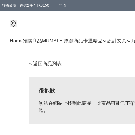
飾物優惠：任選2件 / HK$150
詳情
髮飾優惠：任選2件 / HK$100
精選襪子優惠：任選3對 / HK$115
滿額免運：本地訂單滿港幣350元可享免運費優惠
詳情
詳情
Home
預購商品
MUMBLE 原創商品
卡通精品
設計文具
< 返回商品列表
很抱歉
無法在網站上找到此商品，此商品可能已下架
確。