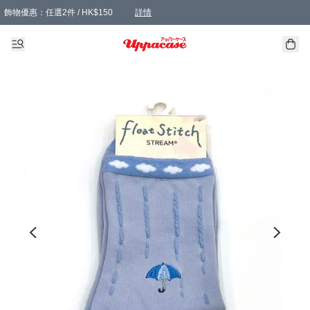
飾物優惠：任選2件 / HK$150
詳情
髮飾優惠：任選2件 / HK$100
精選襪子優惠：任選3對 / HK$115
滿額免運：本地訂單滿港幣350元可享免運費優惠
詳情
詳情