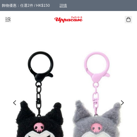
飾物優惠：任選2件 / HK$150
詳情
髮飾優惠：任選2件 / HK$100
精選襪子優惠：任選3對 / HK$115
滿額免運：本地訂單滿港幣350元可享免運費優惠
詳情
詳情