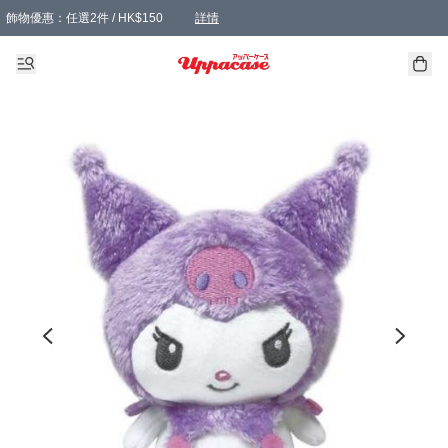
飾物優惠：任選2件 / HK$150
詳情
髮飾優惠：任選2件 / HK$100
精選襪子優惠：任選3對 / HK$115
滿額免運：本地訂單滿港幣350元可享免運費優惠
詳情
詳情