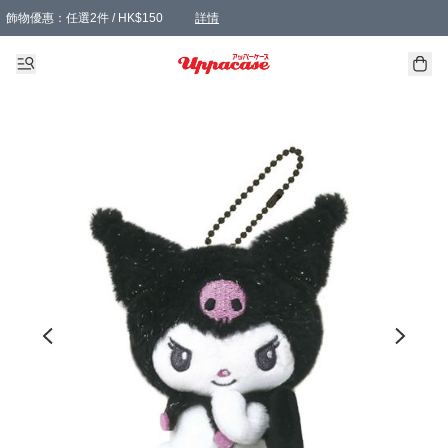
飾物優惠：任選2件 / HK$150
詳情
髮飾優惠：任選2件 / HK$100
精選襪子優惠：任選3對 / HK$115
滿額免運：本地訂單滿港幣350元可享免運費優惠
詳情
詳情