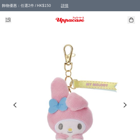
飾物優惠：任選2件 / HK$150
詳情
髮飾優惠：任選2件 / HK$100
精選襪子優惠：任選3對 / HK$115
滿額免運：本地訂單滿港幣350元可享免運費優惠
詳情
詳情