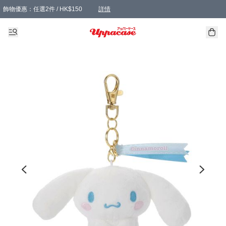
飾物優惠：任選2件 / HK$150
詳情
髮飾優惠：任選2件 / HK$100
精選襪子優惠：任選3對 / HK$115
滿額免運：本地訂單滿港幣350元可享免運費優惠
詳情
詳情