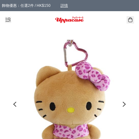
飾物優惠：任選2件 / HK$150
詳情
髮飾優惠：任選2件 / HK$100
精選襪子優惠：任選3對 / HK$115
滿額免運：本地訂單滿港幣350元可享免運費優惠
詳情
詳情