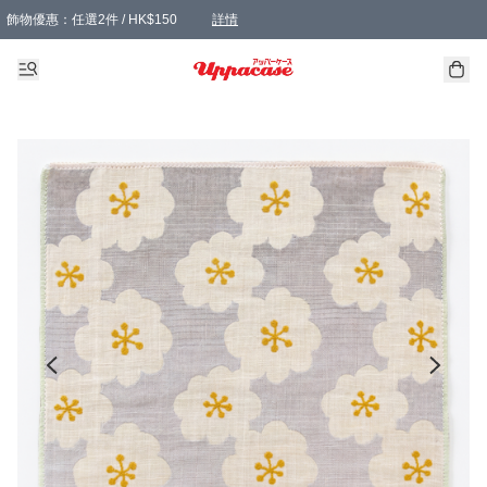
飾物優惠：任選2件 / HK$150
詳情
髮飾優惠：任選2件 / HK$100
精選襪子優惠：任選3對 / HK$115
滿額免運：本地訂單滿港幣350元可享免運費優惠
詳情
詳情