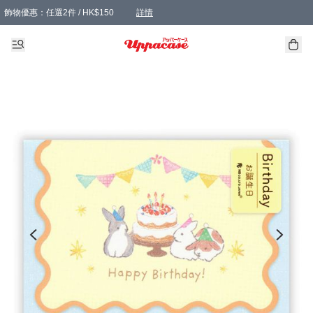
飾物優惠：任選2件 / HK$150
詳情
髮飾優惠：任選2件 / HK$100
精選襪子優惠：任選3對 / HK$115
滿額免運：本地訂單滿港幣350元可享免運費優惠
詳情
詳情