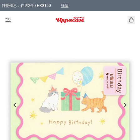
飾物優惠：任選2件 / HK$150
詳情
髮飾優惠：任選2件 / HK$100
精選襪子優惠：任選3對 / HK$115
滿額免運：本地訂單滿港幣350元可享免運費優惠
詳情
詳情