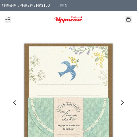
飾物優惠：任選2件 / HK$150
詳情
髮飾優惠：任選2件 / HK$100
精選襪子優惠：任選3對 / HK$115
滿額免運：本地訂單滿港幣350元可享免運費優惠
詳情
詳情