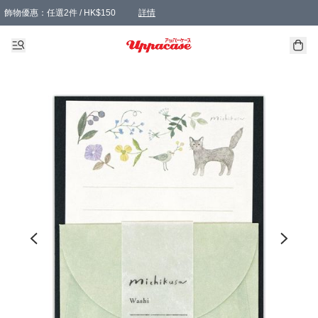
飾物優惠：任選2件 / HK$150
詳情
髮飾優惠：任選2件 / HK$100
精選襪子優惠：任選3對 / HK$115
滿額免運：本地訂單滿港幣350元可享免運費優惠
詳情
詳情