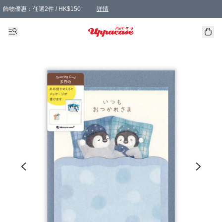
飾物優惠：任選2件 / HK$150
詳情
髮飾優惠：任選2件 / HK$100
精選襪子優惠：任選3對 / HK$115
滿額免運：本地訂單滿港幣350元可享免運費優惠
詳情
詳情