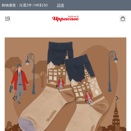
飾物優惠：任選2件 / HK$150
詳情
髮飾優惠：任選2件 / HK$100
精選襪子優惠：任選3對 / HK$115
滿額免運：本地訂單滿港幣350元可享免運費優惠
詳情
詳情