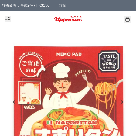
飾物優惠：任選2件 / HK$150
詳情
髮飾優惠：任選2件 / HK$100
精選襪子優惠：任選3對 / HK$115
滿額免運：本地訂單滿港幣350元可享免運費優惠
詳情
詳情