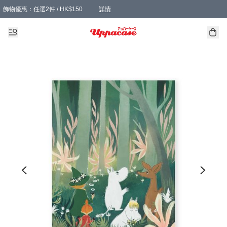
飾物優惠：任選2件 / HK$150
詳情
髮飾優惠：任選2件 / HK$100
精選襪子優惠：任選3對 / HK$115
滿額免運：本地訂單滿港幣350元可享免運費優惠
詳情
詳情