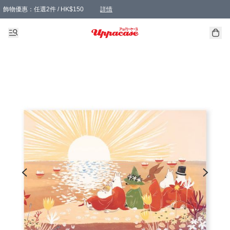
飾物優惠：任選2件 / HK$150
詳情
髮飾優惠：任選2件 / HK$100
精選襪子優惠：任選3對 / HK$115
滿額免運：本地訂單滿港幣350元可享免運費優惠
詳情
詳情