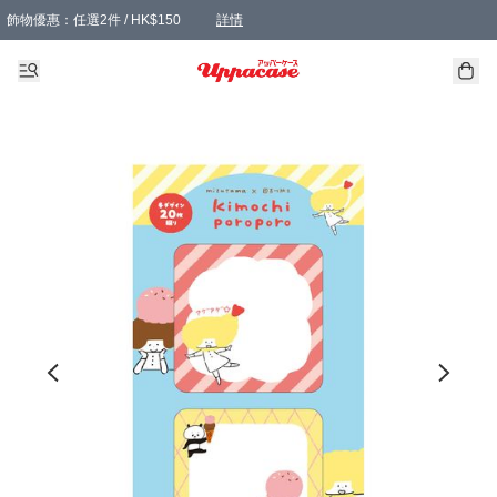
飾物優惠：任選2件 / HK$150
詳情
髮飾優惠：任選2件 / HK$100
精選襪子優惠：任選3對 / HK$115
滿額免運：本地訂單滿港幣350元可享免運費優惠
詳情
詳情