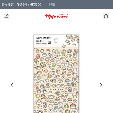
飾物優惠：任選2件 / HK$150
詳情
髮飾優惠：任選2件 / HK$100
精選襪子優惠：任選3對 / HK$115
滿額免運：本地訂單滿港幣350元可享免運費優惠
詳情
詳情