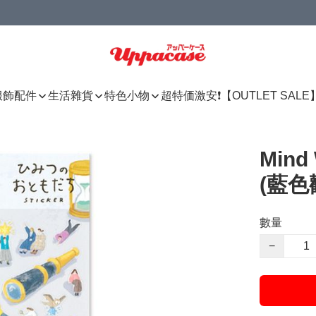
服飾配件
生活雜貨
特色小物
超特価激安❗【OUTLET SALE
Min
(藍色
數量
−