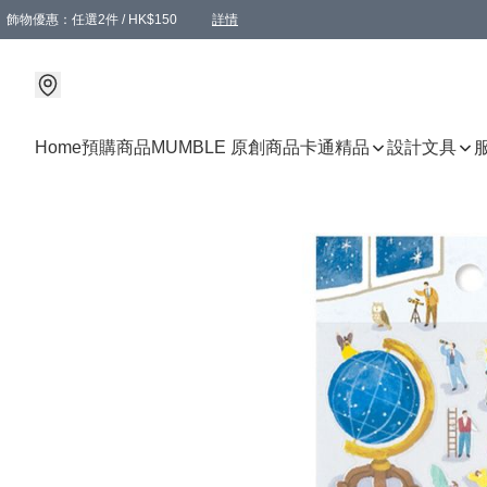
飾物優惠：任選2件 / HK$150
詳情
髮飾優惠：任選2件 / HK$100
精選襪子優惠：任選3對 / HK$115
滿額免運：本地訂單滿港幣350元可享免運費優惠
詳情
詳情
Home
預購商品
MUMBLE 原創商品
卡通精品
設計文具