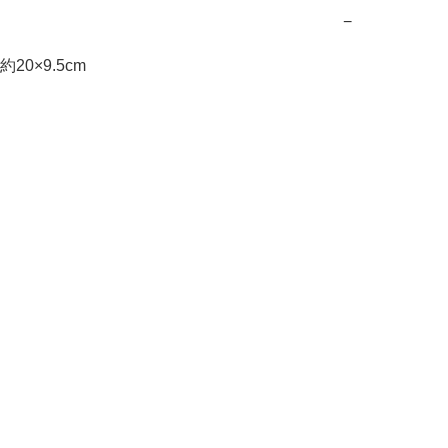
−
20×9.5cm