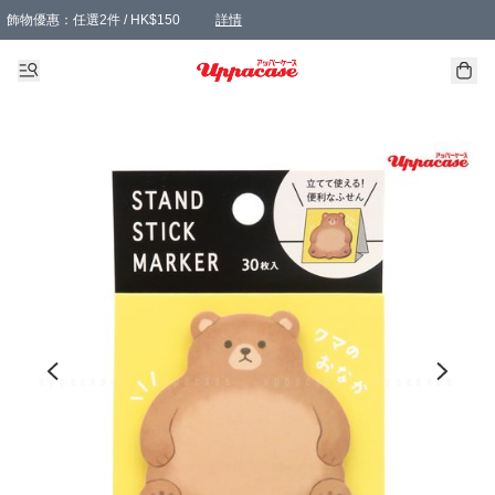
飾物優惠：任選2件 / HK$150
詳情
髮飾優惠：任選2件 / HK$100
精選襪子優惠：任選3對 / HK$115
滿額免運：本地訂單滿港幣350元可享免運費優惠
詳情
詳情