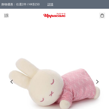
飾物優惠：任選2件 / HK$150
詳情
髮飾優惠：任選2件 / HK$100
精選襪子優惠：任選3對 / HK$115
滿額免運：本地訂單滿港幣350元可享免運費優惠
詳情
詳情