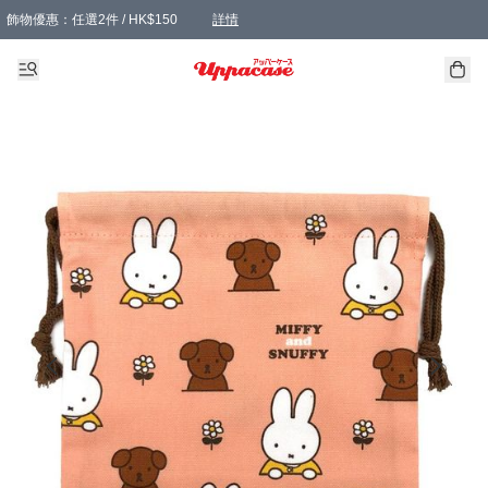
飾物優惠：任選2件 / HK$150
詳情
髮飾優惠：任選2件 / HK$100
精選襪子優惠：任選3對 / HK$115
滿額免運：本地訂單滿港幣350元可享免運費優惠
詳情
詳情