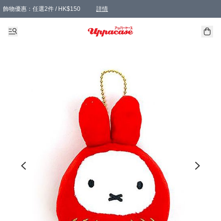
飾物優惠：任選2件 / HK$150
詳情
髮飾優惠：任選2件 / HK$100
精選襪子優惠：任選3對 / HK$115
滿額免運：本地訂單滿港幣350元可享免運費優惠
詳情
詳情