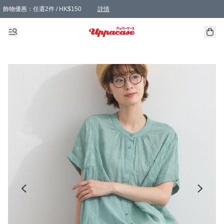
飾物優惠：任選2件 / HK$150
詳情
髮飾優惠：任選2件 / HK$100
精選襪子優惠：任選3對 / HK$115
滿額免運：本地訂單滿港幣350元可享免運費優惠
詳情
詳情