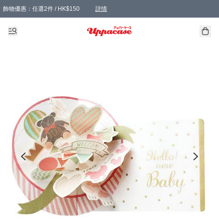
飾物優惠：任選2件 / HK$150
詳情
髮飾優惠：任選2件 / HK$100
精選襪子優惠：任選3對 / HK$115
滿額免運：本地訂單滿港幣350元可享免運費優惠
詳情
詳情