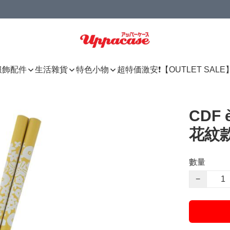
服飾配件
生活雜貨
特色小物
超特価激安❗【OUTLET SALE
CDF 
花紋款
數量
−