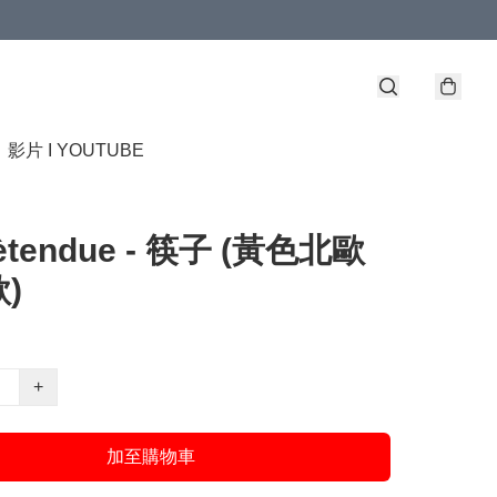
】
影片 I YOUTUBE
ètendue - 筷子 (黃色北歐
)
+
加至購物車