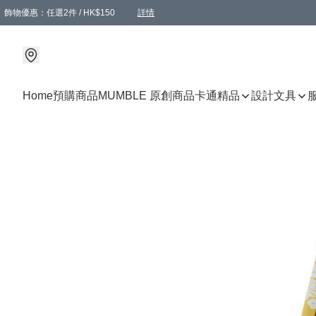
飾物優惠：任選2件 / HK$150
詳情
髮飾優惠：任選2件 / HK$100
精選襪子優惠：任選3對 / HK$115
滿額免運：本地訂單滿港幣350元可享免運費優惠
詳情
詳情
Home
預購商品
MUMBLE 原創商品
卡通精品
設計文具