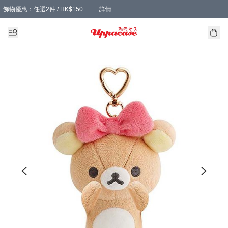
飾物優惠：任選2件 / HK$150
詳情
髮飾優惠：任選2件 / HK$100
精選襪子優惠：任選3對 / HK$115
滿額免運：本地訂單滿港幣350元可享免運費優惠
詳情
詳情