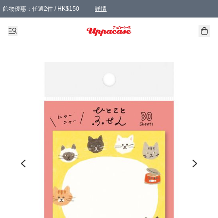
飾物優惠：任選2件 / HK$150
詳情
髮飾優惠：任選2件 / HK$100
精選襪子優惠：任選3對 / HK$115
滿額免運：本地訂單滿港幣350元可享免運費優惠
詳情
詳情