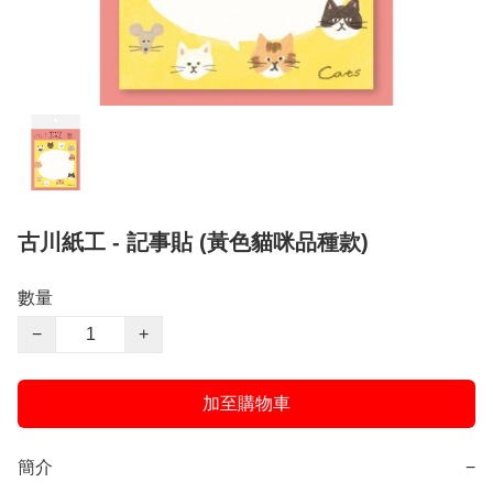
古川紙工 - 記事貼 (黃色貓咪品種款)
數量
−
+
加至購物車
簡介
−