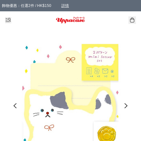
飾物優惠：任選2件 / HK$150
詳情
髮飾優惠：任選2件 / HK$100
精選襪子優惠：任選3對 / HK$115
滿額免運：本地訂單滿港幣350元可享免運費優惠
詳情
詳情