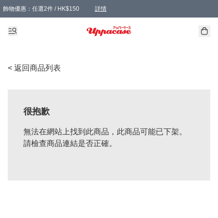
飾物優惠：任選2件 / HK$150
詳情
髮飾優惠：任選2件 / HK$100
精選襪子優惠：任選3對 / HK$115
滿額免運：本地訂單滿港幣350元可享免運費優惠
詳情
詳情
< 返回商品列表
很抱歉
無法在網站上找到此商品，此商品可能已下架。
請檢查商品連結是否正確。