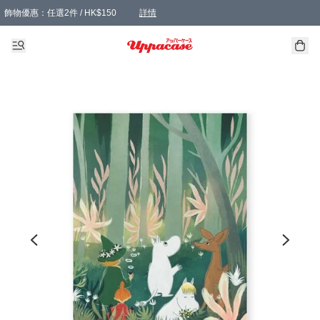
飾物優惠：任選2件 / HK$150
詳情
髮飾優惠：任選2件 / HK$100
精選襪子優惠：任選3對 / HK$115
滿額免運：本地訂單滿港幣350元可享免運費優惠
詳情
詳情