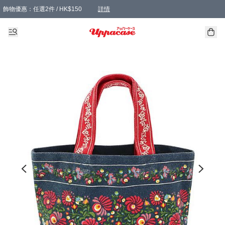
飾物優惠：任選2件 / HK$150
詳情
髮飾優惠：任選2件 / HK$100
精選襪子優惠：任選3對 / HK$115
滿額免運：本地訂單滿港幣350元可享免運費優惠
詳情
詳情