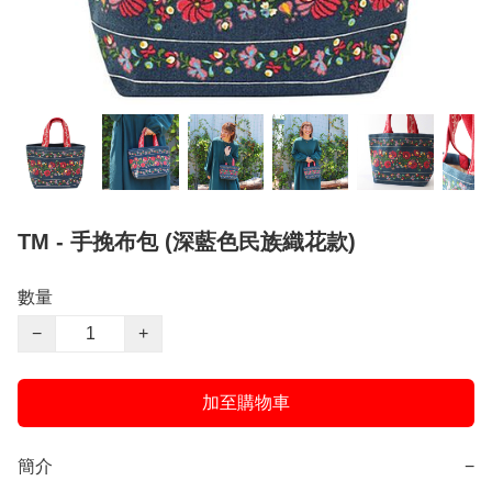
TM - 手挽布包 (深藍色民族織花款)
數量
−
+
加至購物車
簡介
−