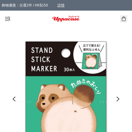
飾物優惠：任選2件 / HK$150
詳情
髮飾優惠：任選2件 / HK$100
精選襪子優惠：任選3對 / HK$115
滿額免運：本地訂單滿港幣350元可享免運費優惠
詳情
詳情