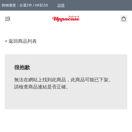
飾物優惠：任選2件 / HK$150
詳情
髮飾優惠：任選2件 / HK$100
精選襪子優惠：任選3對 / HK$115
滿額免運：本地訂單滿港幣350元可享免運費優惠
詳情
詳情
< 返回商品列表
很抱歉
無法在網站上找到此商品，此商品可能已下架。
請檢查商品連結是否正確。