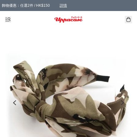
飾物優惠：任選2件 / HK$150
詳情
髮飾優惠：任選2件 / HK$100
精選襪子優惠：任選3對 / HK$115
滿額免運：本地訂單滿港幣350元可享免運費優惠
詳情
詳情