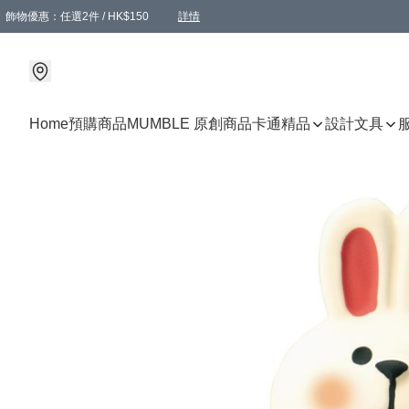
飾物優惠：任選2件 / HK$150
詳情
髮飾優惠：任選2件 / HK$100
精選襪子優惠：任選3對 / HK$115
滿額免運：本地訂單滿港幣350元可享免運費優惠
詳情
詳情
Home
預購商品
MUMBLE 原創商品
卡通精品
設計文具