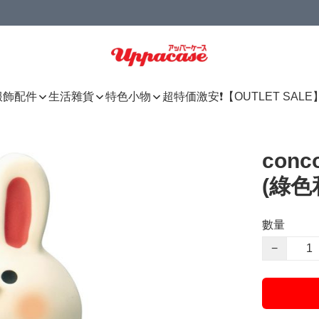
服飾配件
生活雜貨
特色小物
超特価激安❗【OUTLET SALE
con
(綠色
數量
−