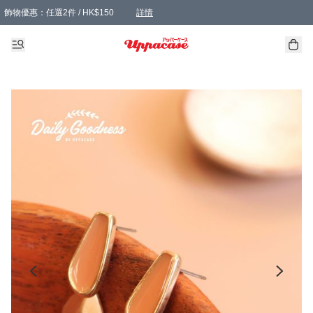
飾物優惠：任選2件 / HK$150
詳情
髮飾優惠：任選2件 / HK$100
精選襪子優惠：任選3對 / HK$115
滿額免運：本地訂單滿港幣350元可享免運費優惠
詳情
詳情