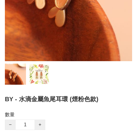
BY - 水滴金屬魚尾耳環 (煙粉色款)
數量
−
+